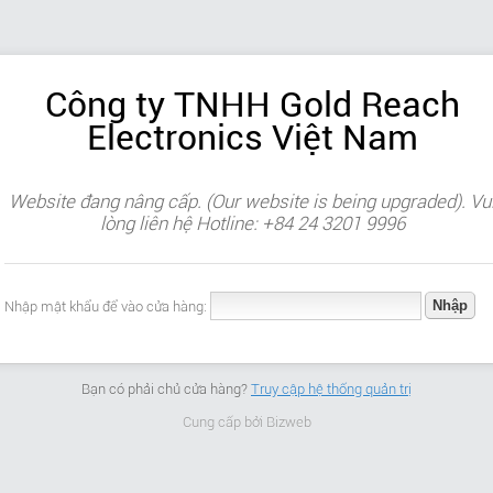
Công ty TNHH Gold Reach
Electronics Việt Nam
Website đang nâng cấp. (Our website is being upgraded). Vu
lòng liên hệ Hotline: +84 24 3201 9996
Nhập mật khẩu để vào cửa hàng:
Bạn có phải chủ cửa hàng?
Truy cập hệ thống quản trị
Cung cấp bởi
Bizweb