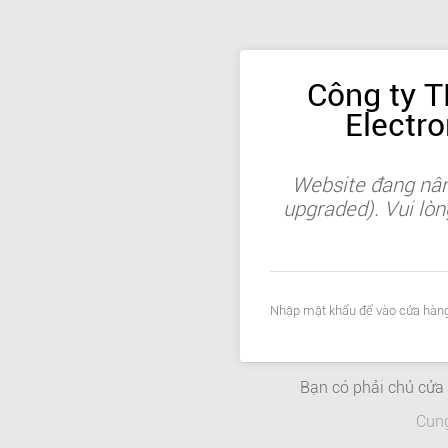
Công ty 
Electr
Website đang nân
upgraded). Vui lòn
Nhập mật khẩu để vào cửa hàng
Bạn có phải chủ cử
Cun