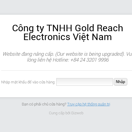
Công ty TNHH Gold Reach
Electronics Việt Nam
Website đang nâng cấp. (Our website is being upgraded). Vu
lòng liên hệ Hotline: +84 24 3201 9996
Nhập mật khẩu để vào cửa hàng:
Bạn có phải chủ cửa hàng?
Truy cập hệ thống quản trị
Cung cấp bởi
Bizweb