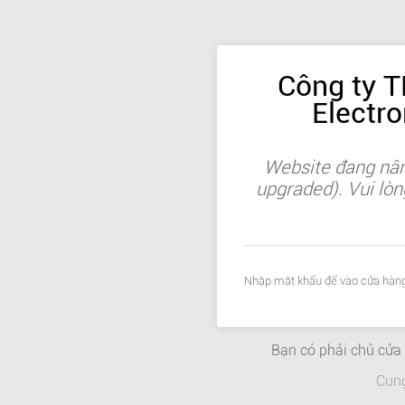
Công ty 
Electr
Website đang nân
upgraded). Vui lòn
Nhập mật khẩu để vào cửa hàng
Bạn có phải chủ cử
Cun