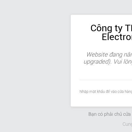
Công ty 
Electr
Website đang nân
upgraded). Vui lòn
Nhập mật khẩu để vào cửa hàng
Bạn có phải chủ cử
Cun