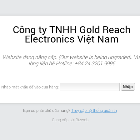
Công ty TNHH Gold Reach
Electronics Việt Nam
Website đang nâng cấp. (Our website is being upgraded). Vu
lòng liên hệ Hotline: +84 24 3201 9996
Nhập mật khẩu để vào cửa hàng:
Bạn có phải chủ cửa hàng?
Truy cập hệ thống quản trị
Cung cấp bởi
Bizweb