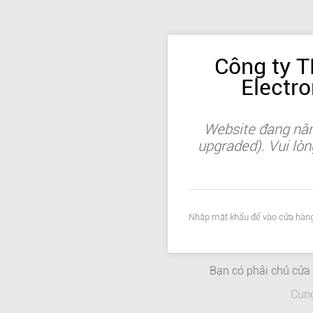
Công ty 
Electr
Website đang nân
upgraded). Vui lòn
Nhập mật khẩu để vào cửa hàng
Bạn có phải chủ cử
Cun