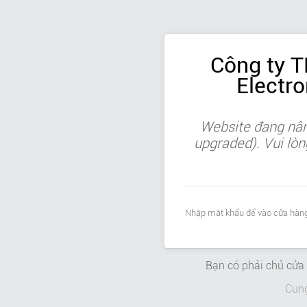
Công ty 
Electr
Website đang nân
upgraded). Vui lòn
Nhập mật khẩu để vào cửa hàng
Bạn có phải chủ cử
Cun