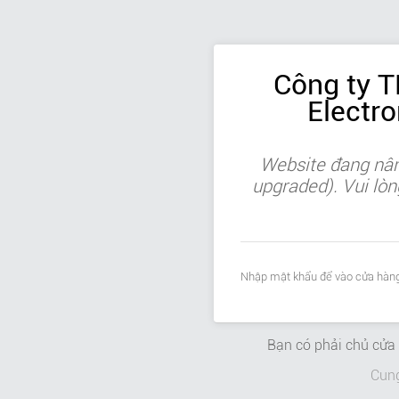
Công ty 
Electr
Website đang nân
upgraded). Vui lòn
Nhập mật khẩu để vào cửa hàng
Bạn có phải chủ cử
Cun