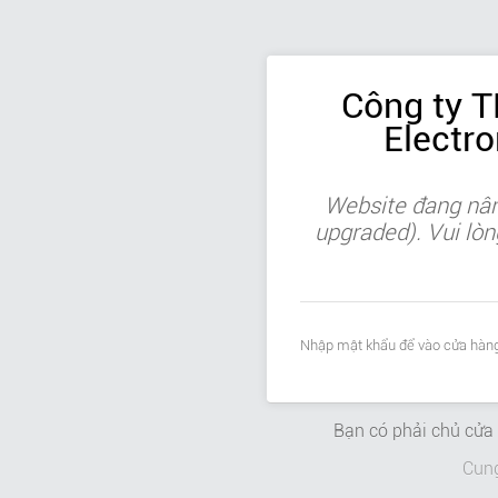
Công ty 
Electr
Website đang nân
upgraded). Vui lòn
Nhập mật khẩu để vào cửa hàng
Bạn có phải chủ cử
Cun