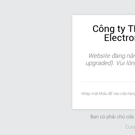
Công ty 
Electr
Website đang nân
upgraded). Vui lòn
Nhập mật khẩu để vào cửa hàng
Bạn có phải chủ cử
Cun